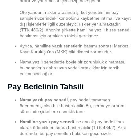
artırır ve yatırımcılar için cazip hale getirir.
Öte yandan, riskler arasında şirket yönetiminin pay
sahipleri üzerindeki kontrolünü kaybetme ihtimali ve kayıt
dışı işlemlerle ilgili düzenleyici riskler yer almaktadır.
(TTK 486/2). Anonim şirkette hamiline yazılı hisse senedi
basılması için ortakların talebi gerekmez.
Ayrıca, hamiline yazılı senetlerin basımı sonrası Merkezi
Kayıt Kuruluşu’na (MKK) bildirilmesi zorunludur.
Nama yazılı senetlerde böyle bir zorunluluk olmaması,
bu senetlerin daha uzun vadeli ortaklıklar için tercih
edilmesini sağlar.
Pay Bedelinin Tahsili
Nama yazılı pay senedi
, pay bedeli tamamen
ödenmemiş olsa bile bastırılabilir. Bu, sermaye artırımı
sürecinde şirketlere esneklik tanır.
Hamiline yazılı pay senedi
ise ancak pay bedeli tam
olarak ödendikten sonra bastırılabilir (TTK 484/2). Aksi
durumda, bu pay senetleri hukuken geçersizdir.